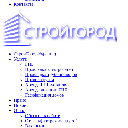
Контакты
СтройГород(бурение)
«СТРОЙГОРОД» ∿ Бурение ∿ ГНБ ∿ Прокладка
Услуги
трудопроводов ∿ Газификация жилого сектора ✆
ГНБ
+74951573444
Прокладка электросетей
Прокладка трубопроводов
Прокол грунта
Аренда ГНБ-установок
Аренда локации ГНБ
Газификация домов
Прайс
Новое
О нас
Объекты в работе
Отзывы(нас рекомендуют)
Вакансии