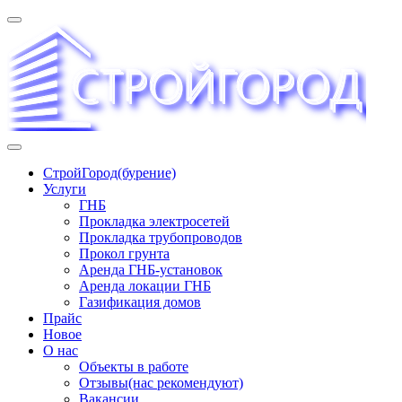
Перейти
к
содержимому
«СТРОЙГОРОД» ∿ Бурение ∿ ГНБ ∿ Прокладка
СтройГород(бурение)
трудопроводов ∿ Газификация жилого сектора ✆
Услуги
+74951573444
ГНБ
Прокладка электросетей
Прокладка трубопроводов
Прокол грунта
Аренда ГНБ-установок
Аренда локации ГНБ
Газификация домов
Прайс
Новое
О нас
Объекты в работе
Отзывы(нас рекомендуют)
Вакансии