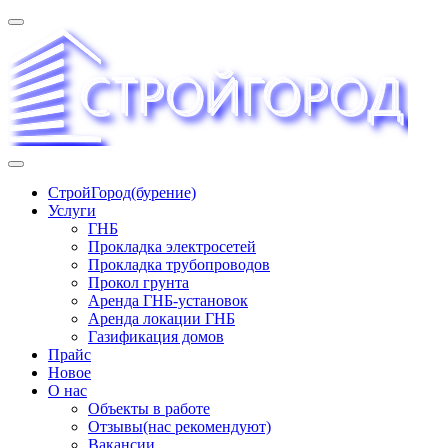
Перейти
к
содержимому
«СТРОЙГОРОД» ∿ Бурение ∿ ГНБ ∿ Прокладка
СтройГород(бурение)
трудопроводов ∿ Газификация жилого сектора ✆
Услуги
+74951573444
ГНБ
Прокладка электросетей
Прокладка трубопроводов
Прокол грунта
Аренда ГНБ-установок
Аренда локации ГНБ
Газификация домов
Прайс
Новое
О нас
Объекты в работе
Отзывы(нас рекомендуют)
Вакансии