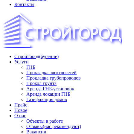
Контакты
СтройГород(бурение)
«СТРОЙГОРОД» ∿ Бурение ∿ ГНБ ∿ Прокладка
Услуги
трудопроводов ∿ Газификация жилого сектора ✆
ГНБ
+74951573444
Прокладка электросетей
Прокладка трубопроводов
Прокол грунта
Аренда ГНБ-установок
Аренда локации ГНБ
Газификация домов
Прайс
Новое
О нас
Объекты в работе
Отзывы(нас рекомендуют)
Вакансии