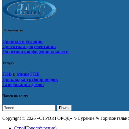
Регламенты
Правила и условия
Проектная документация
Политика конфиденциальности
Услуги
ГНБ
и
Мини-ГНБ
Прокладка трубопроводов
Газификация домов
Поиск по сайту
Найти:
Copyright © 2026 «СТРОЙГОРОД» ∿ Бурение ∿ Горизонтальное
СтройГород(бурение)