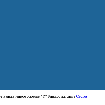
 направленное бурение *Y* Разработка сайта
CacTus