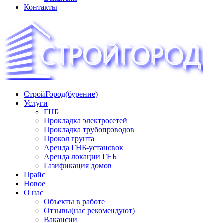
Контакты
СтройГород(бурение)
«СТРОЙГОРОД» ∿ Бурение ∿ ГНБ ∿ Прокладка трудопроводов
Услуги
ГНБ
Прокладка электросетей
Прокладка трубопроводов
Прокол грунта
Аренда ГНБ-установок
Аренда локации ГНБ
Газификация домов
Прайс
Новое
О нас
Объекты в работе
Отзывы(нас рекомендуют)
Вакансии