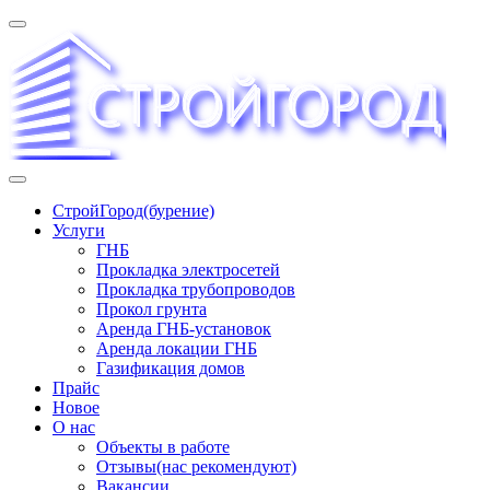
Перейти
к
содержимому
«СТРОЙГОРОД» ∿ Бурение ∿ ГНБ ∿ Прокладка трудопроводов
СтройГород(бурение)
Услуги
ГНБ
Прокладка электросетей
Прокладка трубопроводов
Прокол грунта
Аренда ГНБ-установок
Аренда локации ГНБ
Газификация домов
Прайс
Новое
О нас
Объекты в работе
Отзывы(нас рекомендуют)
Вакансии