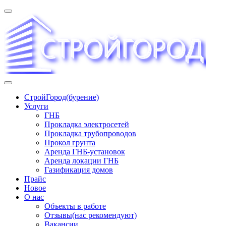
Перейти
к
содержимому
«СТРОЙГОРОД» ∿ Бурение ∿ ГНБ ∿ Прокладка
СтройГород(бурение)
трудопроводов ∿ Газификация жилого сектора ✆
Услуги
+74951573444
ГНБ
Прокладка электросетей
Прокладка трубопроводов
Прокол грунта
Аренда ГНБ-установок
Аренда локации ГНБ
Газификация домов
Прайс
Новое
О нас
Объекты в работе
Отзывы(нас рекомендуют)
Вакансии