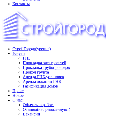
Контакты
СтройГород(бурение)
«СТРОЙГОРОД» ∿ Бурение ∿ ГНБ ∿ Прокладка
Услуги
трудопроводов ∿ Газификация жилого сектора ✆
ГНБ
+74951573444
Прокладка электросетей
Прокладка трубопроводов
Прокол грунта
Аренда ГНБ-установок
Аренда локации ГНБ
Газификация домов
Прайс
Новое
О нас
Объекты в работе
Отзывы(нас рекомендуют)
Вакансии