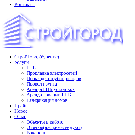
Контакты
СтройГород(бурение)
«СТРОЙГОРОД» ∿ Бурение ∿ ГНБ ∿ Прокладка трудопроводов
Услуги
ГНБ
Прокладка электросетей
Прокладка трубопроводов
Прокол грунта
Аренда ГНБ-установок
Аренда локации ГНБ
Газификация домов
Прайс
Новое
О нас
Объекты в работе
Отзывы(нас рекомендуют)
Вакансии