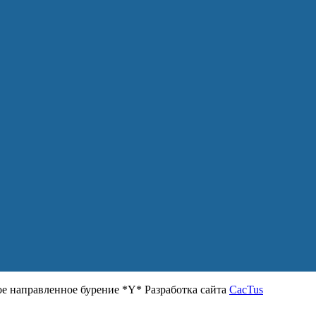
 направленное бурение *Y* Разработка сайта
CacTus