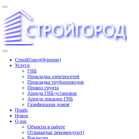
Перейти
к
содержимому
«СТРОЙГОРОД» ∿ Бурение ∿ ГНБ ∿ Прокладка трудопроводов
СтройГород(бурение)
Услуги
ГНБ
Прокладка электросетей
Прокладка трубопроводов
Прокол грунта
Аренда ГНБ-установок
Аренда локации ГНБ
Газификация домов
Прайс
Новое
О нас
Объекты в работе
Отзывы(нас рекомендуют)
Вакансии