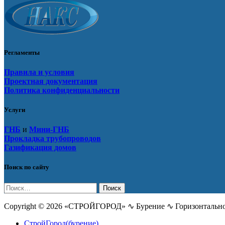
Регламенты
Правила и условия
Проектная документация
Политика конфиденциальности
Услуги
ГНБ
и
Мини-ГНБ
Прокладка трубопроводов
Газификация домов
Поиск по сайту
Найти:
Copyright © 2026 «СТРОЙГОРОД» ∿ Бурение ∿ Горизонтальное
СтройГород(бурение)